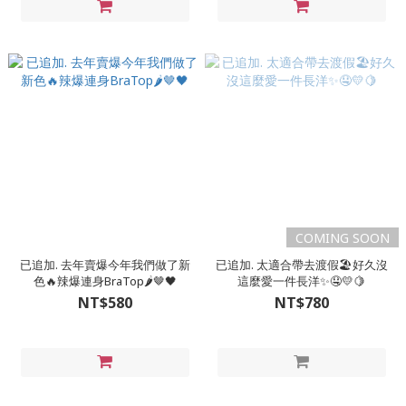
COMING SOON
已追加. 去年賣爆今年我們做了新
已追加. 太適合帶去渡假🏖️好久沒
色🔥辣爆連身BraTop🌶🤎🖤
這麼愛一件長洋✨🤤💛🍋
NT$580
NT$780