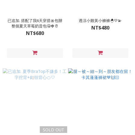
已追加. 搭配了我6天穿搭🎀包辦
透涼小雞黃小褲褲🐣💛💫
整個夏天草莓奶昔包🤤🍓🥛
NT$480
NT$680
SOLD OUT