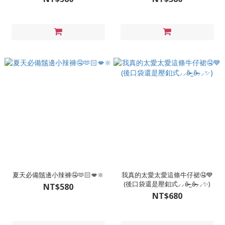
夏天必備鬚邊小辣褲🤤🫶🏻💋🔆
我真的太愛太愛這條牛仔裙🤤💙
(後口袋還是壓釦式⸝⸝ʚ̴̶̷̆_ʚ̴̶̷̆⸝⸝✨️)
NT$580
NT$680