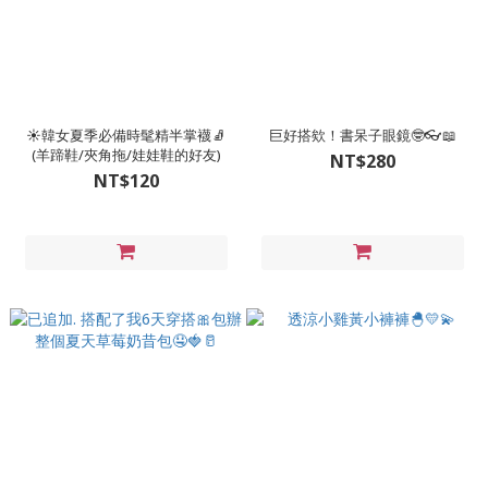
☀️韓女夏季必備時髦精半掌襪🧦
巨好搭欸！書呆子眼鏡🤓👓📖
(羊蹄鞋/夾角拖/娃娃鞋的好友)
NT$280
NT$120