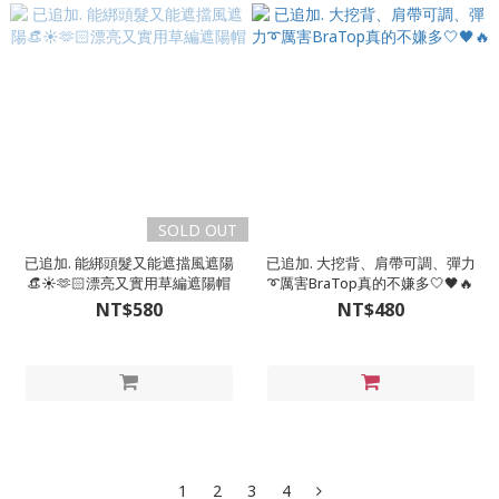
SOLD OUT
已追加. 能綁頭髮又能遮擋風遮陽
已追加. 大挖背、肩帶可調、彈力
👒☀️🫶🏻漂亮又實用草編遮陽帽
➰厲害BraTop真的不嫌多🤍🖤🔥
NT$580
NT$480
1
2
3
4