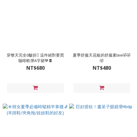
穿整天完全0皺折🫯 這件絕對要買
夏季舒服天花板的舒服素tee🤣🤣
咖啡軟彈A字裙🤎🍫
🤣
NT$680
NT$480