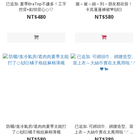
已追加. 夏季BraTop不嫌多！工字
腿～被～細～到～朋友都在留！
挖背+釦領背心🍊🤍
卡其蓬蓬褲裙🤎🙌🏻
NT$480
NT$580
防曬/進冷氣房/遮肉肉夏季太能打
已追加. 可綁頭巾、綁腰造型、當
了🍊🙌🏻橘子格紋麻棉薄襯
上衣～大絲巾實在太萬用啦.ᐟ‪‪‪.ᐟ‪‪‪ 🖤
🐎
NT$580
NT$380