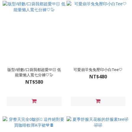
版型/磅數/口袋我都超愛🫶🏻 低
可愛崩🐰兔兔壓印小白Tee🤍
能量懶人寬七分褲🤍🦭
NT$480
NT$580