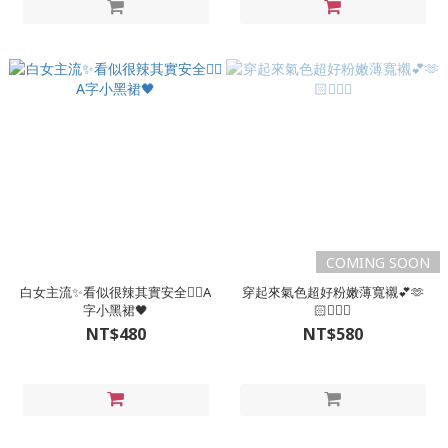
COMING SOON
白女主流✨看似很辣其實安全👌🏻A
穿起來氣色超好粉嫩薄寬襯💕🫶
字小黑裙🖤
🏻🧏🏻‍♀
NT$480
NT$580