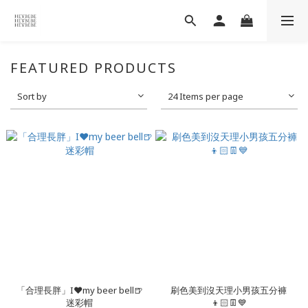
FEATURED PRODUCTS
Sort by
24 Items per page
「合理長胖」I❤my beer bell🍺
刷色美到沒天理小男孩五分褲
迷彩帽
👦🏻👖💙