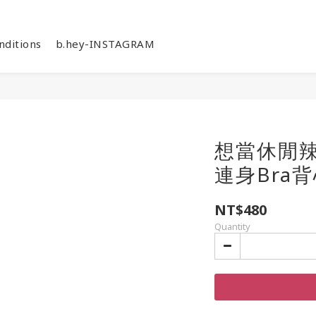
nditions
b.hey-INSTAGRAM
想當休閒
連身Bra背心
NT$480
Quantity