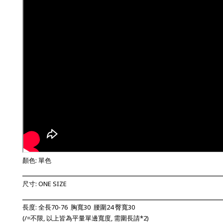
顏色: 單色
_________________________________________________________
尺寸: ONE SIZE
_________________________________________________________
長度: 全長70-76 胸寬30 腰圍24 臀寬30
(/=不限, 以上
皆為平量單邊寬度, 需圍長請*2)