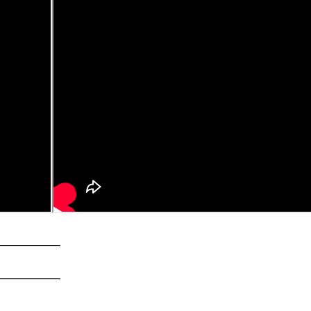
_____________
_____________