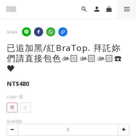
Share
已追加黑/紅BraTop. 拜託妳
們請直接包色🫴🏻🫴🏻🫴🏻☎️
🖤
NT$480
Color
: 黑
黑
紅
Quantity