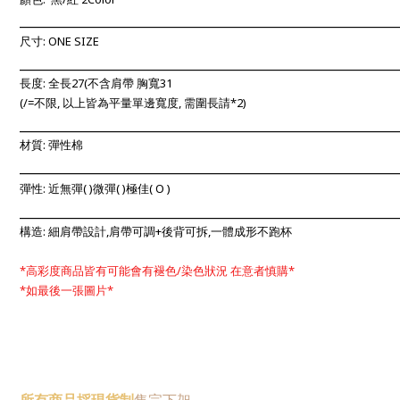
____________________________________________________________
尺寸: ONE SIZE
____________________________________________________________
長度: 全長27(不含肩帶 胸寬31
(/=不限, 以上
皆為平量單邊寬度, 需圍長請*2)
____________________________________________________________
材質: 彈性棉
____________________________________________________________
彈性: 近無彈
(
)微彈(
)極佳( O
)
____________________________________________________________
構造: 細肩帶設計,肩帶可調+後背可拆,一體成形不跑杯
*高彩度商品皆有可能會有褪色/染色狀況 在意者慎購*
*如最後一張圖片*
所有
商品
採現
貨制
售完下架