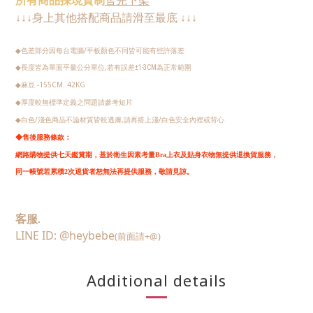
身上其他搭配商品請
滑至最底
↓
↓
↓
↓
↓
↓
色差部分因每台電腦/平板顏色不同皆可能有些許落差
◆
長度皆為單面平量公分單位,若有誤差
◆
±1-3CM
為正常範圍
麻豆 -155CM. 42KG
◆
厚度較無標準定義之問題請參考短片
◆
白色/淺色商品不論材質皆較透膚,請再搭上淺/白色安全內裡或背心
◆
◆
售後服務條款：
網路購物提供七天鑑賞期，
基於衛生因素考量Bra上衣及貼身衣物無提供退換貨服務，
同一帳號若累積2次退貨者恕無法再提供服務，敬請見諒。
客服.
LINE ID: @heybebe
(前面請+@)
Additional details