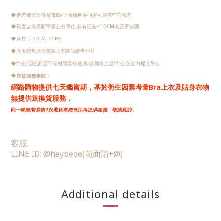
◆
色差部分因每台電腦/平板顏色不同皆可能有些許落差
◆
長度皆為單面平量公分單位,若有誤差
±1-3CM
為正常範圍
◆
麻豆 -155CM. 42KG
◆
厚度較無標準定義之問題請參考短片
◆
白色/淺色商品不論材質皆較透膚,請再搭上淺/白色安全內裡或背心
◆
售後服務條款：
網路購物提供七天鑑賞期，
基於衛生因素考量Bra上衣及貼身衣物
無提供退換貨服務，
同一帳號若累積2次退貨者恕無法再提供服務，敬請見諒。
客服.
LINE ID: @heybebe
(前面請+@)
Additional details