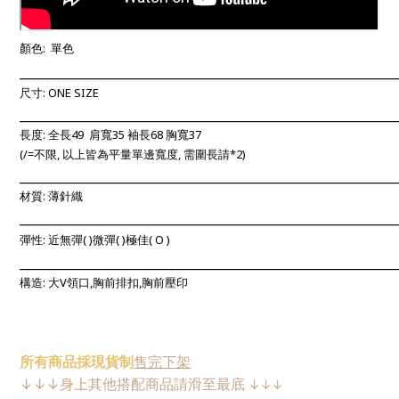
顏色: 單色
____________________________________________________________
尺寸: ONE SIZE
____________________________________________________________
長度: 全長49 肩寬35 袖長68 胸寬37
(/=不限, 以上
皆為平量單邊寬度, 需圍長請*2)
____________________________________________________________
材質: 薄針織
____________________________________________________________
彈性: 近無彈
(
)微彈(
)極佳(
O
)
____________________________________________________________
構造: 大V
領口,胸前排扣,胸前壓印
所有
商品
採現
貨制
售完下架
↓
↓
↓
身上其他搭配商品請
滑至最底
↓
↓
↓