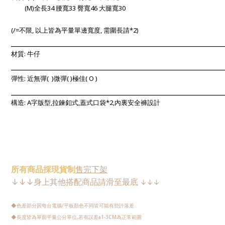
(M)
全長34 腰寬33 臀寬46 大腿寬30
(/=不限, 以上
皆為平量單邊寬度, 需圍長請*2)
______________________________________________________
_
__
___
材質: 牛仔
____________________________________________________________
彈性: 近無彈
(
)微彈(
)極佳(
O
)
____________________________________________________________
構造: A字版型,
拉鍊釦式,蓋式
口袋*2,內裏安全褲設計
所有
商品
採現
貨制
售完下架
↓↓↓
身上其他搭配商品請
滑至最底
↓↓↓
◆色差部分因每台電腦/平板顏色不同皆可能有些許落差
◆長度皆為單面平量公分單位,若有誤差
±1-3CM為正常範圍