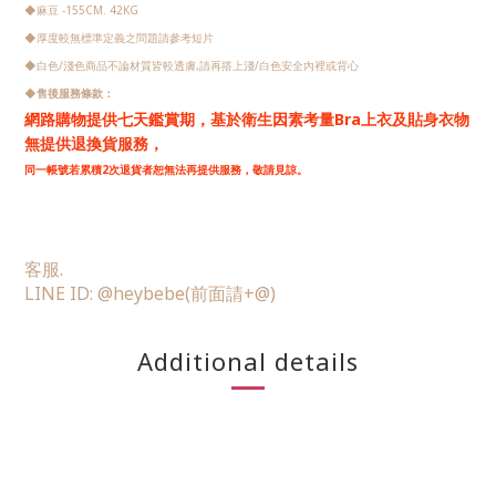
◆
麻豆 -155CM. 42KG
◆
厚度較無標準定義之問題請參考短片
◆
白色/淺色商品不論材質皆較透膚,請再搭上淺/白色安全內裡或背心
◆
售後服務條款：
網路購物提供七天鑑賞期，
基於衛生因素考量Bra上衣及貼身衣物
無提供退換貨服務，
同一帳號若累積2次退貨者恕無法再提供服務，敬請見諒。
客服.
LINE ID: @heybebe(前面請+@)
Additional details