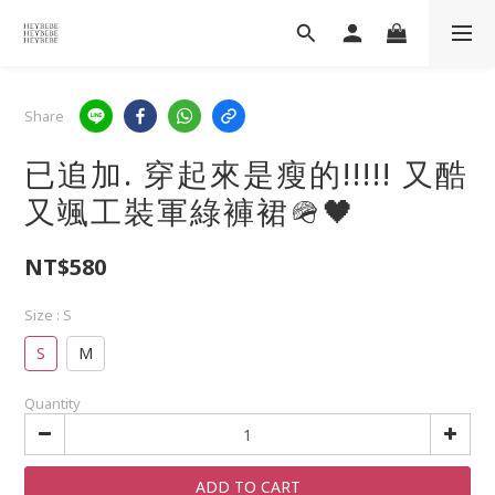
Share
已追加. 穿起來是瘦的!!!!! 又酷
又颯工裝軍綠褲裙🪖🖤
NT$580
Size
: S
S
M
Quantity
ADD TO CART