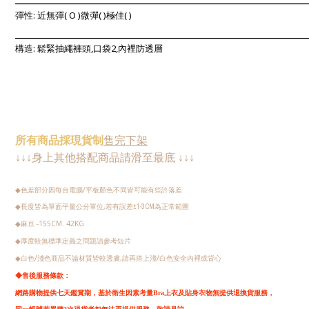
彈性: 近無彈
(
O
)微彈(
)極佳(
)
____________________________________________________________
構造: 鬆緊抽繩褲頭,口袋2,內裡防透層
所有
商品
採現
貨制
售完下架
身上其他搭配商品請
滑至最底
↓
↓
↓
↓
↓
↓
色差部分因每台電腦/平板顏色不同皆可能有些許落差
◆
長度皆為單面平量公分單位,若有誤差
◆
±1-3CM
為正常範圍
麻豆 -155CM. 42KG
◆
厚度較無標準定義之問題請參考短片
◆
白色/淺色商品不論材質皆較透膚,請再搭上淺/白色安全內裡或背心
◆
◆
售後服務條款：
網路購物提供七天鑑賞期，
基於衛生因素考量Bra上衣及貼身衣物無提供退換貨服務，