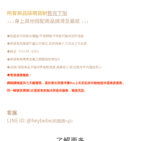
所有
商品
採現
貨制
售完下架
身上其他搭配商品請
滑至最底
↓
↓
↓
↓
↓
↓
色差部分因每台電腦/平板顏色不同皆可能有些許落差
◆
長度皆為單面平量公分單位,若有誤差
◆
±1-3CM
為正常範圍
麻豆 -155CM. 42KG
◆
厚度較無標準定義之問題請參考短片
◆
白色/淺色商品不論材質皆較透膚,請再搭上淺/白色安全內裡或背心
◆
◆
售後服務條款：
網路購物提供七天鑑賞期，
基於衛生因素考量Bra上衣及貼身衣物無提供退換貨服務，
同一帳號若累積2次退貨者恕無法再提供服務，敬請見諒。
客服.
LINE ID: @heybebe
(前面請+@)
了解更多