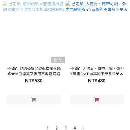
售完
已追加. 能綁頭髮又能遮擋風遮陽
已追加. 大挖背、肩帶可調、彈力
👒☀️🫶🏻漂亮又實用草編遮陽帽
➰厲害BraTop真的不嫌多🤍🖤🔥
NT$580
NT$480
1
2
3
4