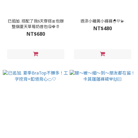
已追加. 搭配了我6天穿搭🎀包辦
透涼小雞黃小褲褲🐣💛💫
整個夏天草莓奶昔包🤤🍓🥛
NT$480
NT$680