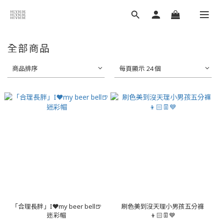
全部商品
商品排序
每頁顯示 24 個
「合理長胖」I❤my beer bell🍺
刷色美到沒天理小男孩五分褲
迷彩帽
👦🏻👖💙