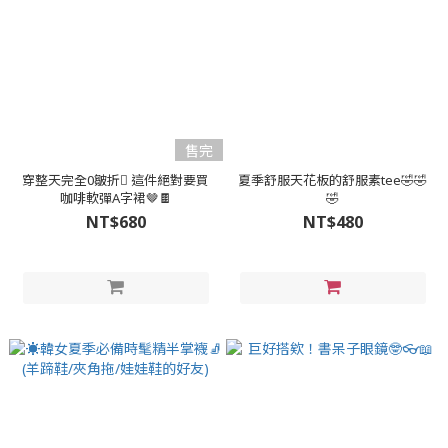
售完
穿整天完全0皺折🫯 這件絕對要買
夏季舒服天花板的舒服素tee🤣🤣
咖啡軟彈A字裙🤎🍫
🤣
NT$680
NT$480