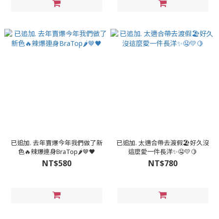
已追加. 去年賣爆今年我們做了新
已追加. 太適合帶去渡假🏖️好久沒
色🔥辣爆連身BraTop🌶🤎🖤
這麼愛一件長洋✨🤤💛🍋
NT$580
NT$780