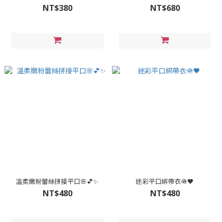
NT$380
NT$680
溫柔嫩粉蕾絲拼接平口🌸💕✨
迷彩平口綁帶衣🪖🖤
NT$480
NT$480