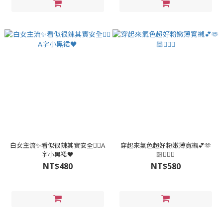
白女主流✨看似很辣其實安全👌🏻A
穿起來氣色超好粉嫩薄寬襯💕🫶
字小黑裙🖤
🏻🧏🏻‍♀
NT$480
NT$580