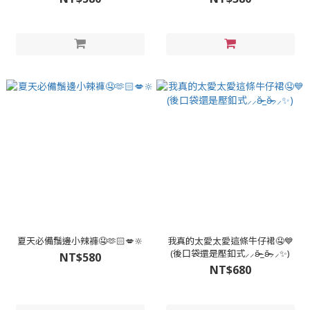
夏天必備鬚邊小辣褲🤤🫶🏻💋🔆
我真的太愛太愛這條牛仔裙🤤💙
(後口袋還是壓釦式⸝⸝ʚ̴̶̷̆_ʚ̴̶̷̆⸝⸝✨️)
NT$580
NT$680