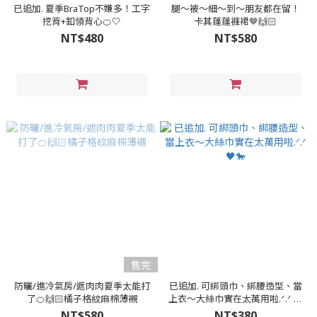
已追加. 夏季BraTop不嫌多！工字
腿～被～細～到～朋友都在留！
挖背+釦領背心🍊🤍
卡其蓬蓬褲裙🤎🙌🏻
NT$480
NT$580
售完
防曬/進冷氣房/遮肉肉夏季太能打
已追加. 可綁頭巾、綁腰造型、當
了🍊🙌🏻橘子格紋麻棉薄襯
上衣～大絲巾實在太萬用啦.ᐟ‪‪‪.ᐟ‪‪‪ 🖤
🐎
NT$580
NT$380