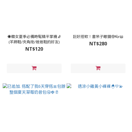
☀️韓女夏季必備時髦精半掌襪🧦
巨好搭欸！書呆子眼鏡🤓👓📖
(羊蹄鞋/夾角拖/娃娃鞋的好友)
NT$280
NT$120