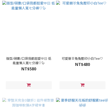
版型/磅數/口袋我都超愛🫶🏻 低
可愛崩🐰兔兔壓印小白Tee🤍
能量懶人寬七分褲🤍🦭
NT$480
NT$580