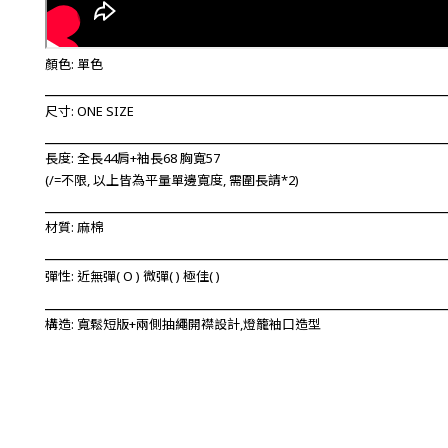
顏色: 單色
_________________________________________________________
尺寸: ONE SIZE
_________________________________________________________
長度:
全長44肩+袖長68 胸寬57
(/=不限, 以上
皆為平量單邊寬度, 需圍長請*2)
_________________________________________________________
材質: 麻棉
_________________________________________________________
彈性: 近無彈
(
O
) 微彈(
) 極佳(
)
_________________________________________________________
構造: 寬鬆短版+兩側抽繩開襟
設計
,燈籠袖口造型