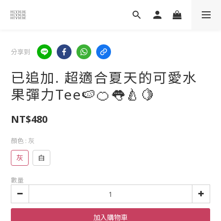
分享到
已追加. 超適合夏天的可愛水
果彈力Tee🍉🍊👅🍐🍋
NT$480
顏色
: 灰
灰
白
數量
加入購物車