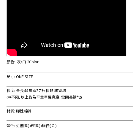
顏色: 灰/白
2Color
____________________________________________________________
尺寸: ONE SIZE
____________________________________________________________
長度: 全長44 肩寬37 袖長15 胸寬45
(/=不限, 以上
皆為平量單邊寬度, 需圍長請*2)
____________________________________________________________
材質: 彈性棉質
____________________________________________________________
彈性: 近無彈
(
)微彈(
)極佳(
O
)
____________________________________________________________