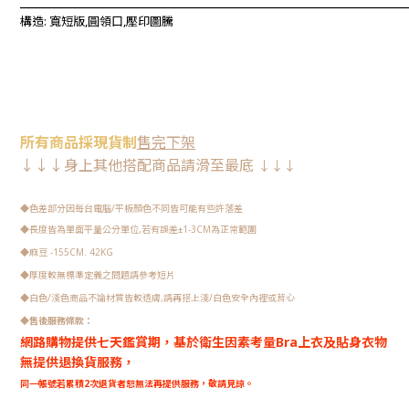
構造: 寬短版,
圓領口,壓印圖騰
所有
商品
採現
貨制
售完下架
↓↓↓
身上其他搭配商品請
滑至最底
↓↓↓
◆色差部分因每台電腦/平板顏色不同皆可能有些許落差
◆長度皆為單面平量公分單位,若有誤差
±1-3CM為正常範圍
◆
麻豆 -155CM. 42KG
◆
厚度較無標準定義之問題請參考短片
◆
白色/淺色商品不論材質皆較透膚,請再搭上淺/白色安全內裡或背心
◆
售後服務條款：
網路購物提供七天鑑賞期，
基於衛生因素考量Bra上衣及貼身衣物
無提供退換貨服務，
同一帳號若累積2次退貨者恕無法再提供服務，敬請見諒。