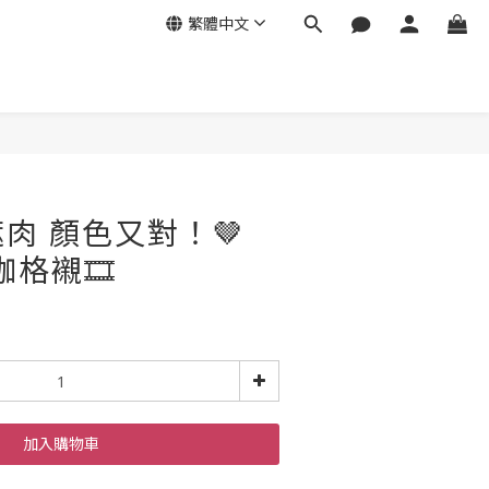
繁體中文
肉 顏色又對！🤎
咖格襯🎞️
加入購物車