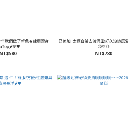
今年我們做了新色🔥辣爆連身
已追加. 太適合帶去渡假🏖️好久沒這麼
aTop🌶🤎🖤
🤤💛🍋
NT$580
NT$780