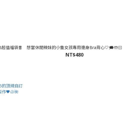
B超值福袋🧧
想當休閒辣妹的小隻女孩專用連身Bra背心🤍🗯️🤲🏻
NT$480