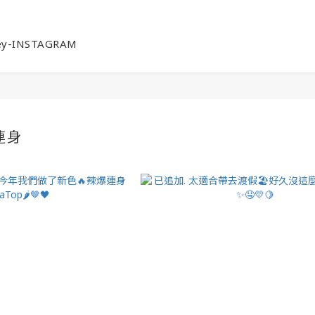
ey-INSTAGRAM
T連身