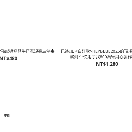
孩感邊條藍牛仔寬短褲🧢💙☀️
已追加. <自訂款>HEYBEBE2025的
駕到.ᐟ‪.ᐟ使用了我800萬顆用心製作
NT$480
NT$1,280
電郵