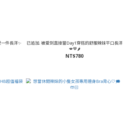
愛一件長洋✨
已追加. 被愛到直接當Day1穿搭的舒服辣妹平口長洋
💋🤎🌶
NT$780