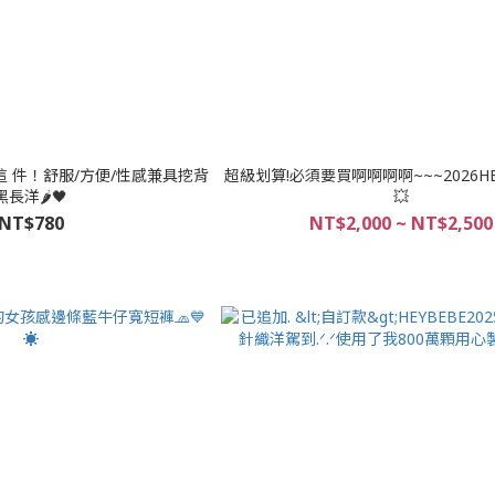
 這 件！舒服/方便/性感兼具挖背
超級划算!必須要買啊啊啊啊~~~2026H
黑長洋🌶️🖤
💥
NT$780
NT$2,000 ~ NT$2,500