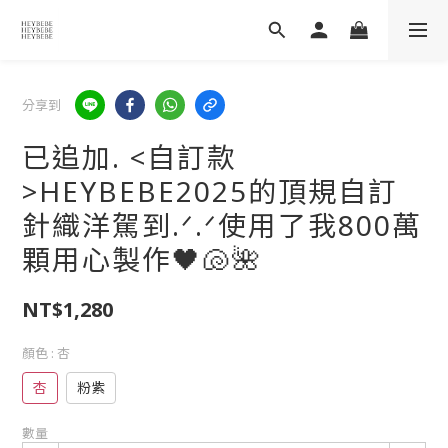
分享到
已追加. <自訂款
>HEYBEBE2025的頂規自訂
針織洋駕到.ᐟ‪.ᐟ使用了我800萬
顆用心製作🖤🐚🌺
NT$1,280
顏色
: 杏
杏
粉紫
數量