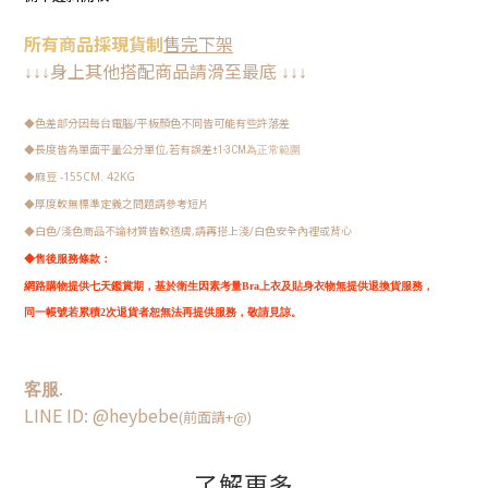
所有
商品
採現
貨制
售完下架
身上其他搭配商品請
滑至最底
↓
↓
↓
↓
↓
↓
色差部分因每台電腦/平板顏色不同皆可能有些許落差
◆
長度皆為單面平量公分單位,若有誤差
◆
±1-3CM
為正常範圍
麻豆 -155CM. 42KG
◆
厚度較無標準定義之問題請參考短片
◆
白色/淺色商品不論材質皆較透膚,請再搭上淺/白色安全內裡或背心
◆
◆
售後服務條款：
網路購物提供七天鑑賞期，
基於衛生因素考量Bra上衣及貼身衣物無提供退換貨服務，
同一帳號若累積2次退貨者恕無法再提供服務，敬請見諒。
客服.
LINE ID: @heybebe
(前面請+@)
了解更多