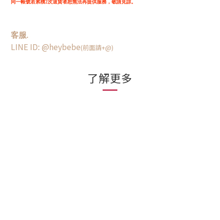
同一帳號若累積2次退貨者恕無法再提供服務，敬請見諒。
客服.
LINE ID: @heybebe
(前面請+@)
了解更多