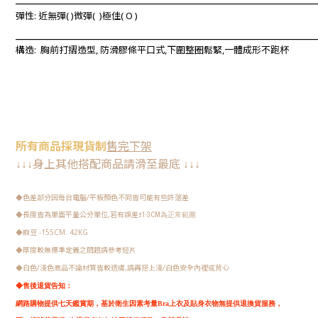
彈性: 近無彈
(
)微彈(
)極佳(
O
)
____________________________________________________________
構造: 胸前打摺造型, 防滑膠條平口式,下圍整圈鬆緊
,一體成形不跑杯
所有
商品
採現
貨制
售完下架
身上其他搭配商品請
滑至最底
↓
↓
↓
↓
↓
↓
色差部分因每台電腦/平板顏色不同皆可能有些許落差
◆
長度皆為單面平量公分單位,若有誤差
◆
±1-3CM
為正常範圍
麻豆 -155CM. 42KG
◆
厚度較無標準定義之問題請參考短片
◆
白色/淺色商品不論材質皆較透膚,請再搭上淺/白色安全內裡或背心
◆
◆
售後退貨告知：
網路購物提供七天鑑賞期，
基於衛生因素考量Bra上衣及貼身衣物無提供退換貨服務，