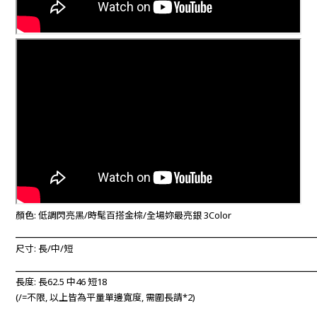
顏色: 低調閃亮黑/時髦百搭金棕/全場妳最亮銀 3Color
____________________________________________________________
尺寸: 長/中/短
____________________________________________________________
長度: 長62.5 中46 短18
(/=不限, 以上
皆為平量單邊寬度, 需圍長請*2)
____________________________________________________________