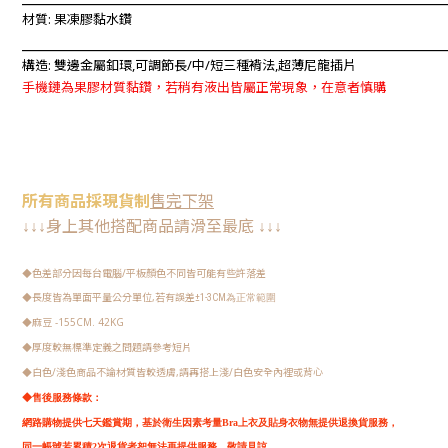
材質: 果凍膠黏水鑽
____________________________________________________________
構造:
雙邊金屬釦環,可調節長/中/短三種褙法
,超薄尼龍插片
手機鏈為果膠材質黏鑽，若稍有液出皆屬正常現象，在意者慎購
所有
商品
採現
貨制
售完下架
身上其他搭配商品請
滑至最底
↓
↓
↓
↓
↓
↓
色差部分因每台電腦/平板顏色不同皆可能有些許落差
◆
長度皆為單面平量公分單位,若有誤差
◆
±1-3CM
為正常範圍
麻豆 -155CM. 42KG
◆
厚度較無標準定義之問題請參考短片
◆
白色/淺色商品不論材質皆較透膚,請再搭上淺/白色安全內裡或背心
◆
◆
售後服務條款：
網路購物提供七天鑑賞期，
基於衛生因素考量Bra上衣及貼身衣物無提供退換貨服務，
同一帳號若累積2次退貨者恕無法再提供服務，敬請見諒。