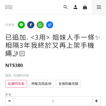
分享到
已追加. <3用> 姐妹人手一條✨
相隔3年我終於又再上架手機
繩🤳🏻
NT$380
顏色
: 低調閃亮黑
低調閃亮黑
時髦百搭金棕
全場妳最亮銀
數量