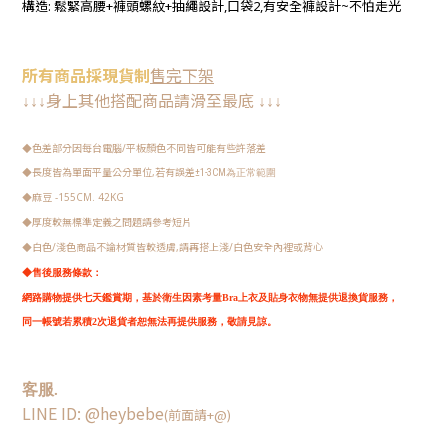
構造: 鬆緊高腰+褲頭螺紋+抽繩設計,口袋2,有安全褲設計~不怕走光
所有
商品
採現
貨制
售完下架
身上其他搭配商品請
滑至最底
↓
↓
↓
↓
↓
↓
色差部分因每台電腦/平板顏色不同皆可能有些許落差
◆
長度皆為單面平量公分單位,若有誤差
◆
±1-3CM
為正常範圍
麻豆 -155CM. 42KG
◆
厚度較無標準定義之問題請參考短片
◆
白色/淺色商品不論材質皆較透膚,請再搭上淺/白色安全內裡或背心
◆
◆
售後服務條款：
網路購物提供七天鑑賞期，
基於衛生因素考量Bra上衣及貼身衣物無提供退換貨服務，
同一帳號若累積2次退貨者恕無法再提供服務，敬請見諒。
客服.
LINE ID: @heybebe
(前面請+@)