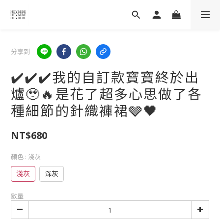
分享到
✔️✔️✔️我的自訂款寶寶終於出
爐🥹🔥是花了超多心思做了各
種細節的針織褲裙🩶🖤
NT$680
顏色
: 淺灰
淺灰
深灰
數量