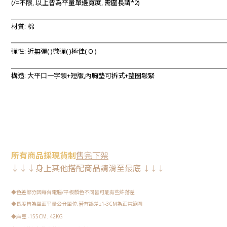
(/=不限, 以上
皆為平量單邊寬度, 需圍長請*2)
____________________________________________________________
材質: 棉
____________________________________________________________
彈性: 近無彈
(
)微彈(
)極佳(
O
)
____________________________________________________________
構造: 大平口一字領+短版,內胸墊可拆式+整圈鬆緊
所有
商品
採現
貨制
售完下架
↓
↓
↓
身上其他搭配商品請
滑至最底
↓
↓
↓
◆
色差部分因每台電腦/平板顏色不同皆可能有些許落差
◆
長度皆為單面平量公分單位,若有誤差
±1-3CM
為正常範圍
◆
麻豆 -155CM. 42KG