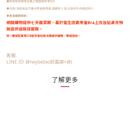
◆
厚度較無標準定義之問題請參考短片
◆
白色/淺色商品不論材質皆較透膚,請再搭上淺/白色安全內裡或背心
◆
售後服務條款：
網路購物提供七天鑑賞期，
基於衛生因素考量Bra上衣及貼身衣物
無提供退換貨服務，
同一帳號若累積2次退貨者恕無法再提供服務，敬請見諒。
客服.
LINE ID: @heybebe
(前面請+@)
了解更多