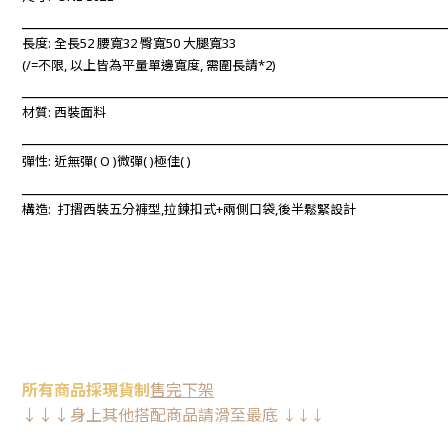
____________________________________________________________
長度:
全長52 腰寬32 臀寬50 大腿寬33
(/=不限, 以上
皆為平量單邊寬度, 需圍長請*2)
____________________________________________________________
材質: 西裝面料
____________________________________________________________
彈性: 近無彈
(
O
)微彈(
)極佳(
)
____________________________________________________________
構造:
打摺西裝五分褲型,
拉鍊扣式+兩側口袋,
後半鬆緊設計
所有
商品
採現
貨制
售完下架
↓↓↓
身上其他搭配商品請
滑至最底
↓↓↓