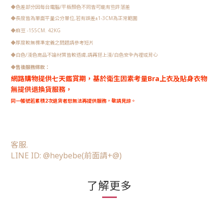
◆色差部分因每台電腦/平板顏色不同皆可能有些許落差
◆長度皆為單面平量公分單位,若有誤差
±1-3CM為正常範圍
◆
麻豆 -155CM. 42KG
◆
厚度較無標準定義之問題請參考短片
◆
白色/淺色商品不論材質皆較透膚,請再搭上淺/白色安全內裡或背心
◆
售後服務條款：
網路購物提供七天鑑賞期，
基於衛生因素考量Bra上衣及貼身衣物
無提供退換貨服務，
同一帳號若累積2次退貨者恕無法再提供服務，敬請見諒。
客服.
LINE ID: @heybebe
(前面請+@)
了解更多