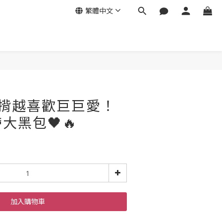
繁體中文
越揹越喜歡巨巨愛！
大黑包🖤🔥
加入購物車