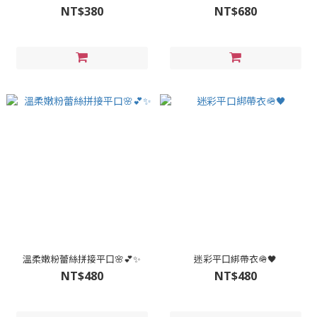
NT$380
NT$680
溫柔嫩粉蕾絲拼接平口🌸💕✨
迷彩平口綁帶衣🪖🖤
NT$480
NT$480