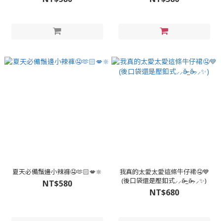
夏天必備鬚邊小辣褲🤤🫶🏻💋🔆
我真的太愛太愛這條牛仔裙🤤💙
(後口袋還是壓釦式⸝⸝ʚ̴̶̷̆_ʚ̴̶̷̆⸝⸝✨️)
NT$580
NT$680