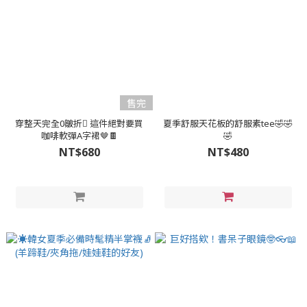
售完
穿整天完全0皺折🫯 這件絕對要買
夏季舒服天花板的舒服素tee🤣🤣
咖啡軟彈A字裙🤎🍫
🤣
NT$680
NT$480