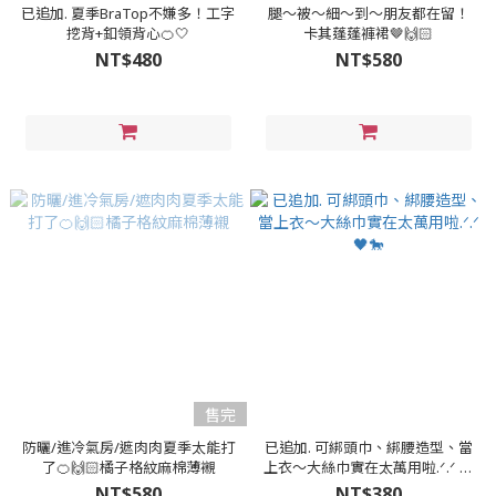
已追加. 夏季BraTop不嫌多！工字
腿～被～細～到～朋友都在留！
挖背+釦領背心🍊🤍
卡其蓬蓬褲裙🤎🙌🏻
NT$480
NT$580
售完
防曬/進冷氣房/遮肉肉夏季太能打
已追加. 可綁頭巾、綁腰造型、當
了🍊🙌🏻橘子格紋麻棉薄襯
上衣～大絲巾實在太萬用啦.ᐟ‪‪‪.ᐟ‪‪‪ 🖤
🐎
NT$580
NT$380