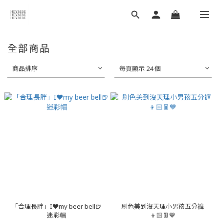
全部商品
商品排序
每頁顯示 24 個
「合理長胖」I❤my beer bell🍺
刷色美到沒天理小男孩五分褲
迷彩帽
👦🏻👖💙