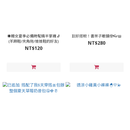
☀️韓女夏季必備時髦精半掌襪🧦
巨好搭欸！書呆子眼鏡🤓👓📖
(羊蹄鞋/夾角拖/娃娃鞋的好友)
NT$280
NT$120