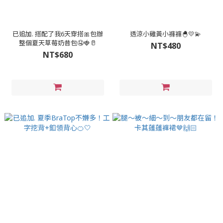
已追加. 搭配了我6天穿搭🎀包辦
透涼小雞黃小褲褲🐣💛💫
整個夏天草莓奶昔包🤤🍓🥛
NT$480
NT$680