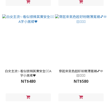
白女主流✨看似很辣其實安全👌🏻A
穿起來氣色超好粉嫩薄寬襯💕🫶
字小黑裙🖤
🏻🧏🏻‍♀
NT$480
NT$580