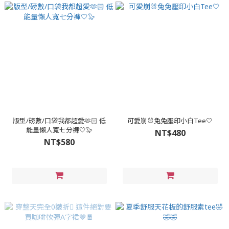
版型/磅數/口袋我都超愛🫶🏻 低
可愛崩🐰兔兔壓印小白Tee🤍
能量懶人寬七分褲🤍🦭
NT$480
NT$580