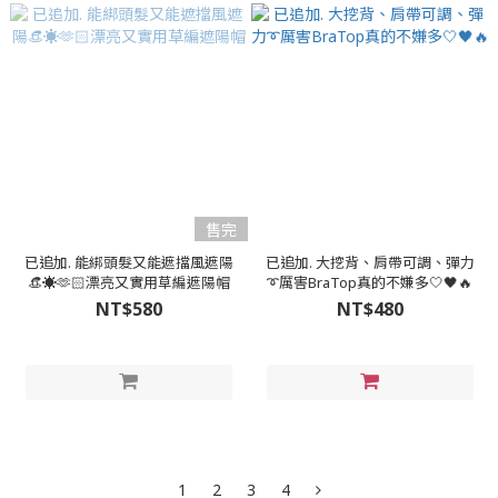
售完
已追加. 能綁頭髮又能遮擋風遮陽
已追加. 大挖背、肩帶可調、彈力
👒☀️🫶🏻漂亮又實用草編遮陽帽
➰厲害BraTop真的不嫌多🤍🖤🔥
NT$580
NT$480
1
2
3
4