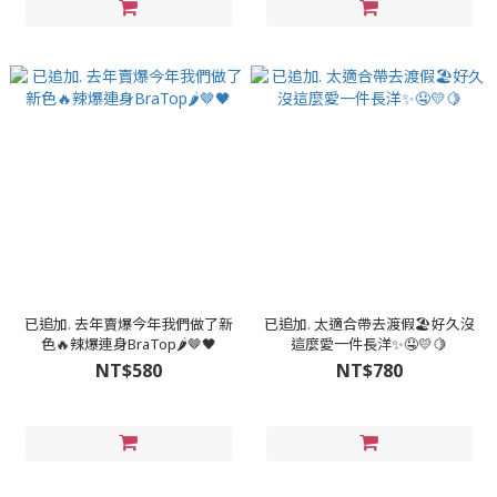
已追加. 去年賣爆今年我們做了新
已追加. 太適合帶去渡假🏖️好久沒
色🔥辣爆連身BraTop🌶🤎🖤
這麼愛一件長洋✨🤤💛🍋
NT$580
NT$780