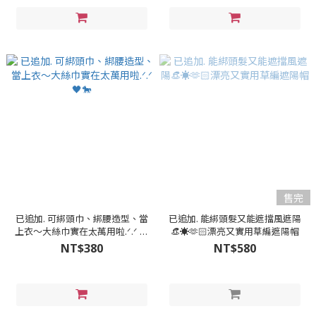
售完
已追加. 可綁頭巾、綁腰造型、當
已追加. 能綁頭髮又能遮擋風遮陽
上衣～大絲巾實在太萬用啦.ᐟ‪‪‪.ᐟ‪‪‪ 🖤
👒☀️🫶🏻漂亮又實用草編遮陽帽
🐎
NT$380
NT$580