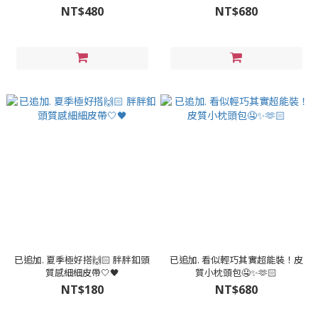
NT$480
NT$680
已追加. 夏季極好搭🙌🏻 胖胖釦頭
已追加. 看似輕巧其實超能裝！皮
質感細細皮帶🤍🖤
質小枕頭包🤤✨🫶🏻
NT$180
NT$680