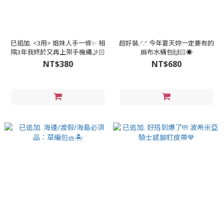
已追加. <3用> 姐妹人手一條✨ 相
超好裝.ᐟ‪‪‪.ᐟ‪‪‪ 今年夏天妳一定要有的
隔3年我終於又再上架手機繩🤳🏻
麻布水桶包🙌🏻☀️
NT$380
NT$680