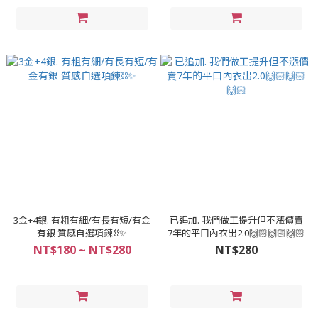
3金+4銀. 有粗有細/有長有短/有金
已追加. 我們做工提升但不漲價賣
有銀 質感自選項鍊⛓️✨
7年的平口內衣出2.0🙌🏻🙌🏻🙌🏻
NT$180 ~ NT$280
NT$280