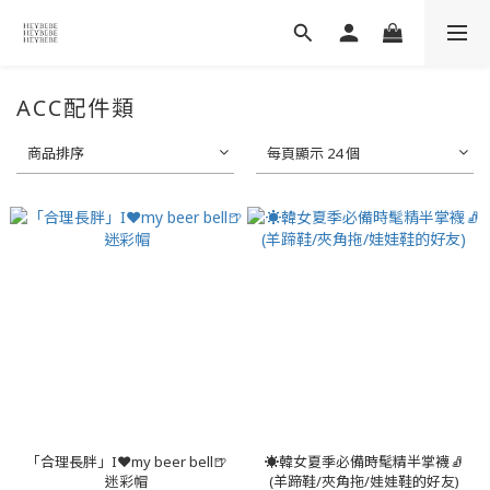
ACC配件類
商品排序
每頁顯示 24 個
「合理長胖」I❤my beer bell🍺
☀️韓女夏季必備時髦精半掌襪🧦
迷彩帽
(羊蹄鞋/夾角拖/娃娃鞋的好友)