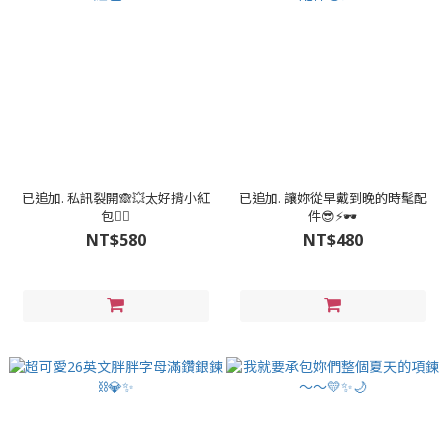
已追加. 私訊裂開🙈💥太好揹小紅
已追加. 讓妳從早戴到晚的時髦配
包❤️‍🔥
件😎⚡🕶
NT$580
NT$480