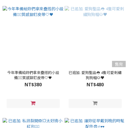
售完
今年準備給妳們拿來疊搭的小設
已追加. 愛狗聖品👅 4隻可愛刺繡
備👉🏻質感鉚釘皮帶🤍🖤
狗狗帽🐶♥️
NT$380
NT$480