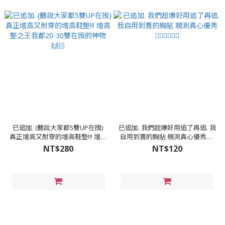
已追加. (聽說大家都5雙UP在囤)
已追加. 我們超爆好用追了再追. 我
真正增高又耐穿的增高鞋墊!!! 增高
自用到賣的胸貼 親測真心優秀👍🏻
墊之王我都20-30雙在囤的神物
👍🏻👍🏻
NT$280
NT$120
🙌🏻