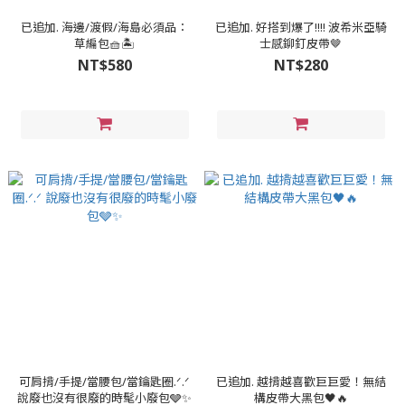
已追加. 海邊/渡假/海島必須品：
已追加. 好搭到爆了!!!! 波希米亞騎
草編包🧺🏝️
士感鉚釘皮帶🤎
NT$580
NT$280
可肩揹/手提/當腰包/當鑰匙圈.ᐟ‪‪‪.ᐟ‪‪‪
已追加. 越揹越喜歡巨巨愛！無結
說廢也沒有很廢的時髦小廢包🩶✨
構皮帶大黑包🖤🔥