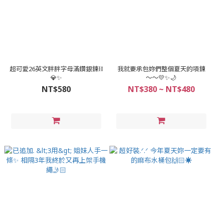
超可愛26英文胖胖字母滿鑽銀鍊⛓
我就要承包妳們整個夏天的項鍊
💎✨
～～💛✨🌙
NT$580
NT$380 ~ NT$480